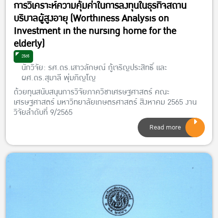
การวิเคราะห์ความคุ้มค่าในการลงทุนในธุรกิจสถาน
บริบาลผู้สูงอายุ (Worthiness Analysis on
Investment in the nursing home for the
elderly)
2565
นักวิจัย: รศ.ดร.เสาวลักษณ์ กู้เจริญประสิทธิ์ และ
ผศ.ดร.สุมาลี พุ่มภิญโญ
ด้วยทุนสนับสนุนการวิจัยภาควิชาเศรษฐศาสตร์ คณะ
เศรษฐศาสตร์ มหาวิทยาลัยเกษตรศาสตร์ สิงหาคม 2565 งาน
วิจัยลำดับที่ 9/2565
Read more