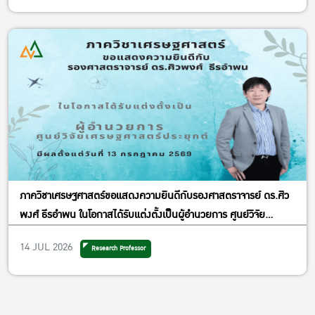
น.
ภาควิชาเศรษฐศาสตร์ คณะเศรษฐศาสตร์ มหาวิทยาลัยเกษตรศาสตร์
หัวข้อ “อารมณ์ บุคลิกภาพ และการตกเป็นผู้เสียหายกลโกงออนไลน์ :
Victim and Online Financial Scams : Understanding
Heterogeneity in Susceptibility to Online Financial Scams”
วันศุกร์ที่ 14 สิงหาคม 2569 เวลา 09.30 – 12.00 น.
ณ ห้อง EC 5628 ชั้น 6 อาคารปฏิบัติการคณะเศรษฐศาสตร์
มหาวิทยาลัยเกษตรศาสตร์
สามารถลงทะเบียนเข้าร่วมที่ Link >>
https://kasets.art/8PdLd9
โดยไม่มีค่าใช้จ่าย
เข้าร่วมออนไลน์ผ่าน Zoom ลงทะเบียนได้ที่ Link >>
ภาควิชาเศรษฐศาสตร์ขอแสดงความยินดีกับรองศาสตราจารย์ ดร.ศิว
https://kasets.art/IDpr1y
พงศ์ ธีรอำพน ในโอกาสได้รับแต่งตั้งเป็นผู้อำนวยการ ศูนย์วิจัย
Join Zoom Meeting ID: 944 7531 2376 Passcode: 792464
เศรษฐศาสตร์ประยุกต์
สอบถามข้อมูลเพิ่มเติมได้ที่ : 02-561-3474 ต่อ 511 หรือ 089-489-
14 JUL 2026
Research Professor
1635 (คุณธิดารัตน์)