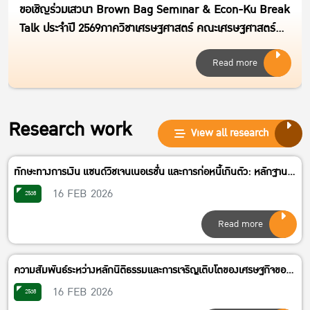
ขอเชิญร่วมเสวนา Brown Bag Seminar & Econ-Ku Break
Talk ประจำปี 2569ภาควิชาเศรษฐศาสตร์ คณะเศรษฐศาสตร์
มหาวิทยาลัยเกษตรศาสตร์หัวข้อ “อารมณ์ บุคลิกภาพ และการ
Read more
ตกเป็นผู้เสียหายกลโกงออนไลน์ : Victim and Online
Financial Scams : Understanding Heterogeneity in
Susceptibility to Online Financial Scams”วันศุกร์ที่ 14
สิงหาคม 2569 เวลา 09.30 – 12.00 น.
Research work
View all research
ทักษะทางการเงิน แซนด์วิชเจนเนอเรชั่น และการก่อหนี้เกินตัว: หลักฐาน
เชิงประจักษ์ของประเทศไทย (Financial Literacy, Sandwich
16 FEB 2026
2568
Generation and Over-Indebtedness:Empirical Evidence from
Read more
Thailand)
ความสัมพันธ์ระหว่างหลักนิติธรรมและการเจริญเติบโตของเศรษฐกิจของ
ประเทศในกลุ่มรายได้ปานกลาง (Relationship between Rule of Law
16 FEB 2026
2568