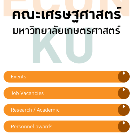
Events
Job Vacancies
Research / Academic
Personnel awards