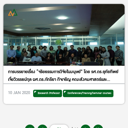
การบรรยายเรื่อง “จริยธรรมการวิจัยในมนุษย์” โดย รศ.ดร.อุทัยทิพย์
เจี่ยวิวรรธน์กุล ผศ.ดร.ภัทรียา กิจเจริญ คณะสังคมศาสตร์และ
มนุษยศาสตร์ มหาวิทยาลัยมหิดล ในวันพุธที่ 8 มกราคม 2563 เวลา
10 JAN 2020
Research Professor
Conferences/Training/Seminar courses
8.30 – 16.30 ณ ห้องประชุม EC5628 อาคารปฏิบัติการ คณะ
เศรษฐศาสตร์ มหาวิทยาลัยเกษตรศาสตร์