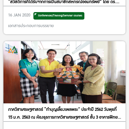
“สวัสดิการที่ได้รับจากการเป็นสมาชิกสหกรณ์ออมทรัพย์” โดย ดร.จีร
ศักดิ์ พงษ์พิษณุพิจิตร์ ในวันพุธที่ 15 ม.ค. 2563 ณ ห้องโถง
16 JAN 2020
Conferences/Training/Seminar courses
อเนกประสงค์ ชั้น 7 อาคารปฏิบัติการ คณะเศรษฐศาสตร์
เอกสารประกอบการบรรยาย
ภาควิชาเศรษฐศาสตร์ “ทำบุญเลี้ยงเพลพระ” ประจำปี 2562 วันพุธที่
15 ม.ค. 2563 ณ ห้องธุรการภาควิชาเศรษฐศาสตร์ ชั้น 3 อาคารพิทยา
ลงกรณ