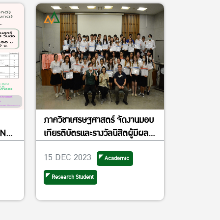
ภาควิชาเศรษฐศาสตร์ จัดงานมอบ
เกียรติบัตรและรางวัลนิสิตผู้มีผล
การเรียนดีเด่น ประจำปีการศึกษา
15 DEC 2023
2565 วันพุธที่ 29 พฤศจิกายน
Academic
2566 เวลา 14.30 – 16.00 น. ณ
Research Student
อาคารปฏิบัติการ คณะ
เศรษฐศาสตร์ ห้อง EC5205