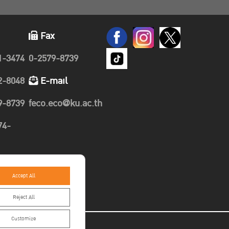
Fax
1-3474
0-2579-8739
2-8048
E-mail
9-8739
feco.eco@ku.ac.th
74-
89-
Accept All
Reject All
Customize