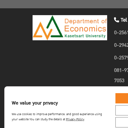
Tel
0-256
0-294
0-257
081-9
7053
089-4
We value your privacy
1635
We use cookies to improve performance. and good experience using
your website You can study the details at
Privacy Policy
Copyright©Faculty of Economics KU