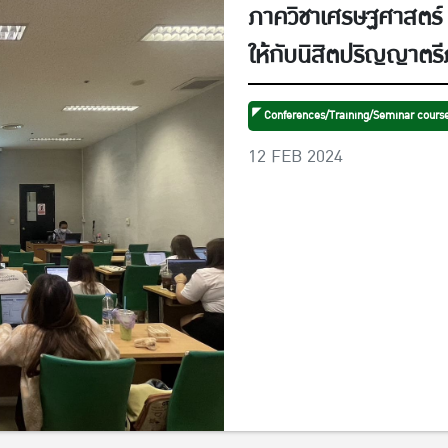
ภาควิชาเศรษฐศาสตร์
ให้กับนิสิตปริญญาตร
ศึกษา 2566 ในวันศุกร์ที่ 26
Conferences/Training/Seminar cours
กุมภาพันธ์ 2567 และว
12 FEB 2024
ห้อง EC 5402 และ ห