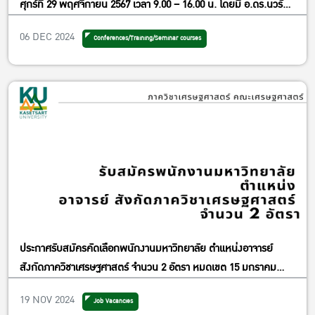
ศุกร์ที่ 29 พฤศจิกายน 2567 เวลา 9.00 – 16.00 น. โดยมี อ.ดร.นวรัตน์
เต็มสัมฤทธิ์ เป็นวิทยากร ณ ห้อง 5504 อาคารปฏิบัติการ คณะ
06 DEC 2024
Conferences/Training/Seminar courses
เศรษฐศาสตร์
ประกาศรับสมัครคัดเลือกพนักงานมหาวิทยาลัย ตำแหน่งอาจารย์
สังกัดภาควิชาเศรษฐศาสตร์ จำนวน 2 อัตรา หมดเขต 15 มกราคม
2568
19 NOV 2024
Job Vacancies