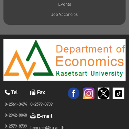
Events
Job Vacancies
Tel
Fax
0-2561-3474
0-2579-8739
0-2942-8048
E-mail
0-2579-8739
feco.eco@ku.ac.th