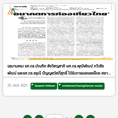
ผลงานของ รศ.ดร.บัณฑิต ชัยวิชญชาติ ผศ.ดร.พุฒิพัฒน์ ทวีวชิร
พัฒน์ และรศ.ดร.อรุณี ปัญญสวัสดิ์สุทธิ์ ได้รับการเผยแพร่โดย สยาม
รัฐ เมื่อวันศุกร์ที่ 22 มกราคม 2564 ฉบับที่ 24468 ปีที่ 71 จากงาน
25 JAN 2021
Research Professor
Conferences/Training/Seminar courses
สัมมนาเพื่อเผยแพร่ผลงานทางวิชาการ ประจำปี 2564 ของภาควิชา
เศรษฐศาสตร์ คณะเศรษฐศาสตร์ มหาวิทยาลัยเกษตรศาสตร์ ภายใต้
ธีม “ผลกระทบเชิงจิตใจและภาคการท่องเที่ยวไทยภายใต้ COVID-19”
ในวันอังคารที่ 12 มกราคม 2564 เวลา 09.00-12.00 น. ทางออนไลน์
WEBINAR ผ่าน Cisco Webex Meeting