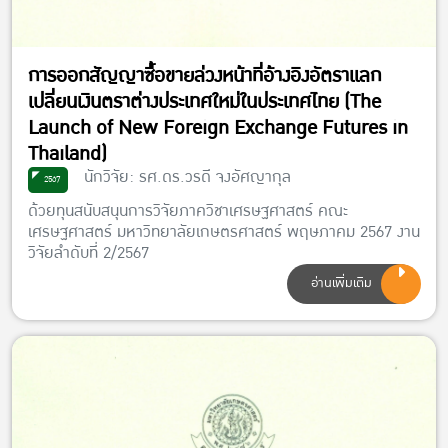
การออกสัญญาซื้อขายล่วงหน้าที่อ้างอิงอัตราแลก
เปลี่ยนเงินตราต่างประเทศใหม่ในประเทศไทย (The
Launch of New Foreign Exchange Futures in
Thailand)
นักวิจัย: รศ.ดร.วรดี จงอัศญากุล
2567
ด้วยทุนสนับสนุนการวิจัยภาควิชาเศรษฐศาสตร์ คณะ
เศรษฐศาสตร์ มหาวิทยาลัยเกษตรศาสตร์ พฤษภาคม 2567 งาน
วิจัยลำดับที่ 2/2567
อ่านเพิ่มเติม