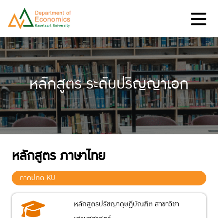
หลักสูตร ระดับปริญญาเอก
หลักสูตร ภาษาไทย
ภาคปกติ KU
หลักสูตรปรัชญาดุษฎีบัณฑิต สาขาวิชา