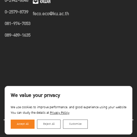
0-2942-8048
อีเมล
0-2579-8739
feco.eco@ku.ac.th
081-974-7053
089-489-1635
We value your privacy
We use cookies to improve performance. and good experience using your website
You can study the details at
Privacy Policy
Accept All
Reject All
Customize
Copyright©Faculty of Economics KU