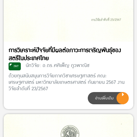
การวิเคราะห์ปัจจัยที่มีผลต่อภาวะการเจริญพันธุ์ของ
สตรีในประเทศไทย
นักวิจัย: อ.ดร.ศศิเพ็ญ ภูวพาณิช
2567
ด้วยทุนสนับสนุนการวิจัยภาควิชาเศรษฐศาสตร์ คณะ
เศรษฐศาสตร์ มหาวิทยาลัยเกษตรศาสตร์ กันยายน 2567 งาน
วิจัยลำดับที่ 23/2567
อ่านเพิ่มเติม