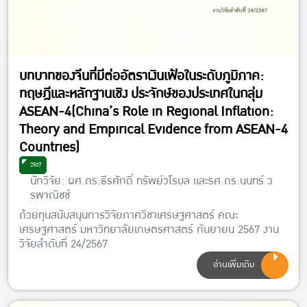
บทบาทของจีนที่มีต่ออัตราเงินเฟ้อในระดับภูมิภาค:
ทฤษฎีและหลักฐานเชิง ประจักษ์ของประเทศในกลุ่ม
ASEAN-4(China’s Role in Regional Inflation:
Theory and Empirical Evidence from ASEAN-4
Countries)
2567
นักวิจัย: ผศ.ดร.ธีรศักดิ์ ทรัพย์วโรบล และรศ.ดร.นนทร์ ว
รพาณิชช์
ด้วยทุนสนับสนุนการวิจัยภาควิชาเศรษฐศาสตร์ คณะ
เศรษฐศาสตร์ มหาวิทยาลัยเกษตรศาสตร์ กันยายน 2567 งาน
วิจัยลำดับที่ 24/2567
อ่านเพิ่มเติม