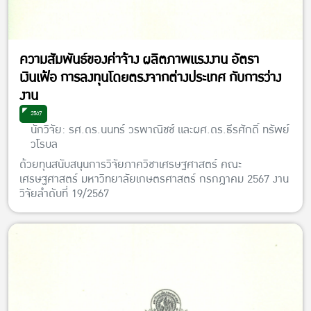
ความสัมพันธ์ของค่าจ้าง ผลิตภาพแรงงาน อัตรา
เงินเฟ้อ การลงทุนโดยตรงจากต่างประเทศ กับการว่าง
งาน
2567
นักวิจัย: รศ.ดร.นนทร์ วรพาณิชช์ และผศ.ดร.ธีรศักดิ์ ทรัพย์
วโรบล
ด้วยทุนสนับสนุนการวิจัยภาควิชาเศรษฐศาสตร์ คณะ
เศรษฐศาสตร์ มหาวิทยาลัยเกษตรศาสตร์ กรกฎาคม 2567 งาน
วิจัยลำดับที่ 19/2567