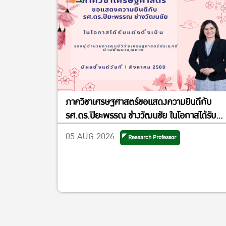
ภาควิชาเศรษฐศาสตร์ขอแสดงความยินดีกับ
รศ.ดร.ปิยะพรรณ ช่างวัฒนชัย ในโอกาสได้รับ
แต่งตั้งเป็นรองผู้อำนวยการศูนย์วิจัย
05 AUG 2026
Research Professor
เศรษฐศาสตร์ประยุกต์ ฝ่ายพัฒนาคุณภาพ