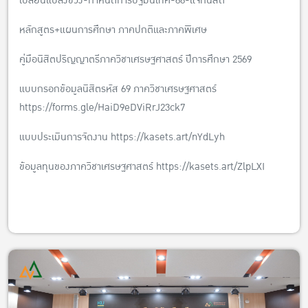
เปลี่ยนแปลงช่วง-กำหนดการปฐมนิเทศ-68-แจกนิสิต
หลักสูตร+แผนการศึกษา ภาคปกติและภาคพิเศษ
คู่มือนิสิตปริญญาตรีภาควิชาเศรษฐศาสตร์ ปีการศึกษา 2569
แบบกรอกข้อมูลนิสิตรหัส 69 ภาควิชาเศรษฐศาสตร์
https://forms.gle/HaiD9eDViRrJ23ck7
แบบประเมินการจัดงาน
https://kasets.art/nYdLyh
ข้อมูลทุนของภาควิชาเศรษฐศาสตร์
https://kasets.art/ZlpLXI