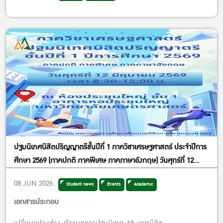
ปฐมนิเทศนิสิตปริญญาตรีชั้นปีที่ 1 ภาควิชาเศรษฐศาสตร์ ประจำปีการ
ศึกษา 2569 (ภาคปกติ ภาคพิเศษ ภาคภาษาอังกฤษ) วันศุกร์ที่ 12
มิถุนายน 2569 เวลา 8.30 – 12.00 น. ณ ห้องประชุมใหญ่ชั้น 1 อาคาร
08 JUN 2026
Student news
Events
Academic
หอประชุมใหญ่ มหาวิทยาลัยเกษตรศาสตร์ (สระพระพิรุณ ด้าน
ถ.พหลโยธิน)
เอกสารประกอบ