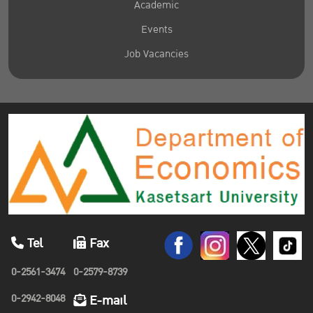
Academic
Events
Job Vacancies
Tel
Fax
0-2561-3474
0-2579-8739
0-2942-8048
E-mail