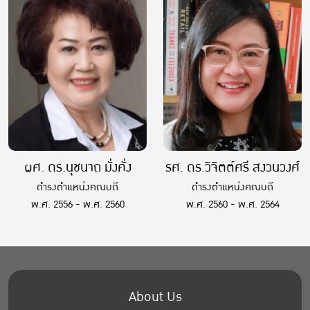
ผศ. ดร.นุชนาถ มั่งคั่ง
รศ. ดร.วิจิตต์ศรี สงวนวงศ์
ดำรงตำแหน่งคณบดี
ดำรงตำแหน่งคณบดี
พ.ศ. 2556 - พ.ศ. 2560
พ.ศ. 2560 - พ.ศ. 2564
About Us