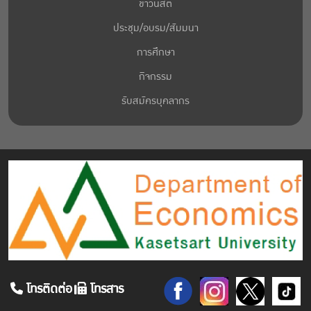
ข่าวนิสิต
ประชุม/อบรม/สัมมนา
การศึกษา
กิจกรรม
รับสมัครบุคลากร
โทรติดต่อ
โทรสาร