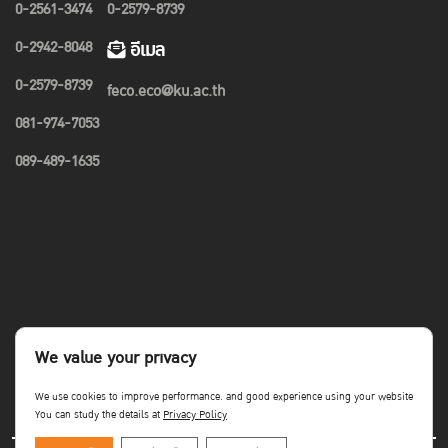
0-2561-3474
0-2579-8739
0-2942-8048
อีเมล
0-2579-8739
feco.eco@ku.ac.th
081-974-7053
089-489-1635
We value your privacy
We use cookies to improve performance. and good experience using your website
You can study the details at
Privacy Policy