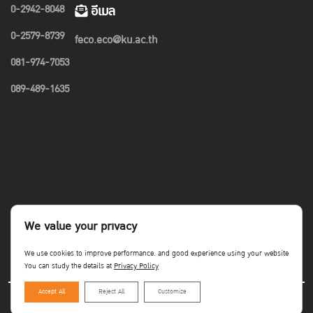
0-2942-8048
อีเมล
0-2579-8739
feco.eco@ku.ac.th
081-974-7053
089-489-1635
We value your privacy
We use cookies to improve performance. and good experience using your website
You can study the details at
Privacy Policy
Accept All
Reject All
Customize
Copyright©Faculty of Economics KU