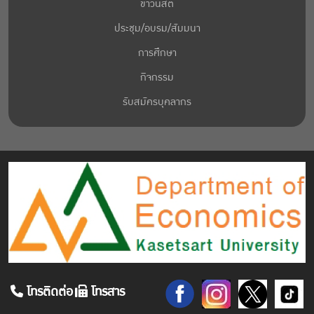
ข่าวนิสิต
ประชุม/อบรม/สัมมนา
การศึกษา
กิจกรรม
รับสมัครบุคลากร
โทรติดต่อ
โทรสาร