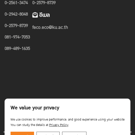
0-2561-3474
0-2579-8739
0-2942-8048
อีเมล
0-2579-8739
feco.eco@ku.ac.th
081-974-7053
089-489-1635
We value your privacy
We use cookies to improve performance. and good experience using your website
You can study the details at
Privacy Policy