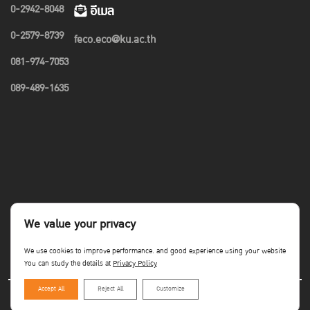
0-2942-8048
อีเมล
0-2579-8739
feco.eco@ku.ac.th
081-974-7053
089-489-1635
We value your privacy
We use cookies to improve performance. and good experience using your website
You can study the details at
Privacy Policy
Accept All
Reject All
Customize
Copyright©Faculty of Economics KU