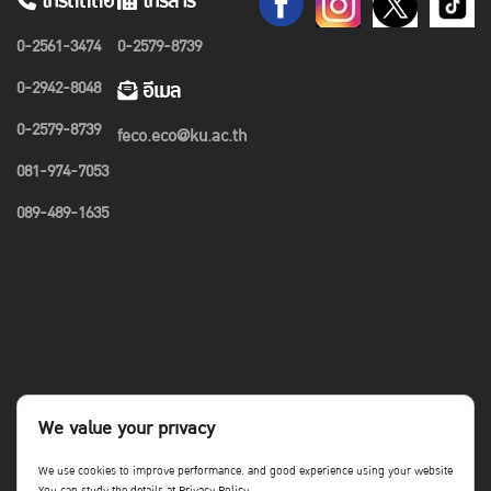
โทรติดต่อ
โทรสาร
0-2561-3474
0-2579-8739
0-2942-8048
อีเมล
0-2579-8739
feco.eco@ku.ac.th
081-974-7053
089-489-1635
We value your privacy
We use cookies to improve performance. and good experience using your website