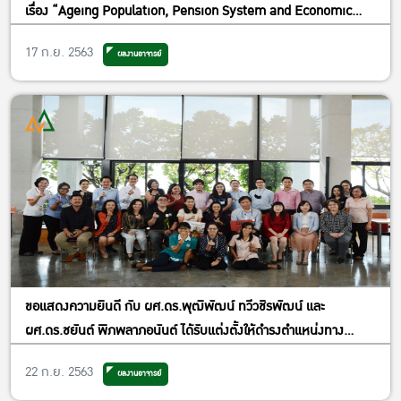
เรื่อง “Ageing Population, Pension System and Economic
Growth: Overlapping Generation Model with Informal
17 ก.ย. 2563
ผลงานอาจารย์
Sector” โดย อ.ดร.นวรัตน์ เต็มสัมฤทธิ์ อาจารย์ประจำภาควิชา
เศรษฐศาสตร์ วันพฤหัสบดีที่ 17 กันยายน 2563 เวลา 10.00–12.00 น.
ห้องประชุม EC 5628 อาคารปฏิบัติการ คณะเศรษฐศาสตร์
มหาวิทยาลัยเกษตรศาสตร์
ขอแสดงความยินดี กับ ผศ.ดร.พุฒิพัฒน์ ทวีวชิรพัฒน์ และ
ผศ.ดร.ชยันต์ พิภพลาภอนันต์ ได้รับแต่งตั้งให้ดำรงตำแหน่งทาง
วิชาการ “ผู้ช่วยศาสตราจารย์” พร้อมกับเลี้ยงต้อนรับอาจารย์ใหม่
22 ก.ย. 2563
ผลงานอาจารย์
อ.ดร.ดุษณี เกศวยุธ เริ่มปฏิบัติงานที่ภาควิชาเศรษฐศาสตร์ เมื่อ 1