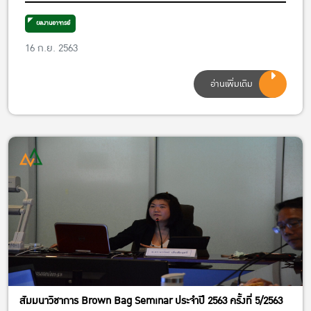
Substitution and Long-Run Economic Growth
in an endogenous model” โดย อ.ดร.ห้องศิลป์ ศรี
ผลงานอาจารย์
เกตุ อาจารย์ประจำภาควิชาเศรษฐศาสตร์ ในวัน
16 ก.ย. 2563
พฤหัสบดีที่ 10 กันยายน 2563 เวลา 10.00–12.00 น.
ณ ห้อง 5628 อาคารปฏิบัติการคณะเศรษฐศาสตร์
อ่านเพิ่มเติม
ม.เกษตรศาสตร์
สัมมนาวิชาการ Brown Bag Seminar ประจำปี 2563 ครั้งที่ 5/2563