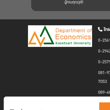
ผู้ทรงคุณวุฒิ
โทร
0-256
0-294
0-257
081-9
7053
089-4
1635