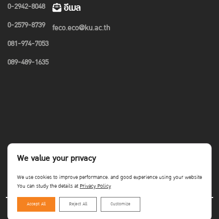
0-2942-8048
อีเมล
0-2579-8739
feco.eco@ku.ac.th
081-974-7053
089-489-1635
We value your privacy
We use cookies to improve performance. and good experience using your website
You can study the details at
Privacy Policy
Accept All
Reject All
Customize
Copyright©Faculty of Economics KU