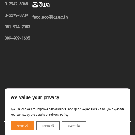
0-2942-8048
อีเมล
0-2579-8739
feco.eco@ku.ac.th
081-974-7053
089-489-1635
We value your privacy
We use cookies to improve performance. and good experience using your website
You can study the details at
Privacy Policy
Accept All
Reject All
Customize
Copyright©Faculty of Economics KU