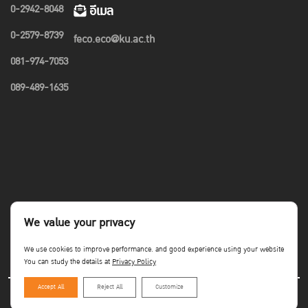
0-2942-8048
อีเมล
0-2579-8739
feco.eco@ku.ac.th
081-974-7053
089-489-1635
We value your privacy
We use cookies to improve performance. and good experience using your website
You can study the details at
Privacy Policy
Accept All
Reject All
Customize
Copyright©Faculty of Economics KU