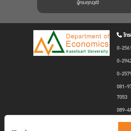
ผู้ทรงคุณวุฒิ
โทร
0-256
0-294
0-257
081-9
7053
089-4
1635