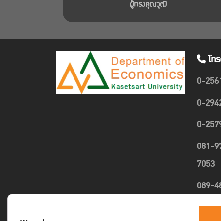
ผู้ทรงคุณวุฒิ
โทร
0-256
0-294
0-257
081-9
7053
089-4
1635