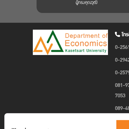
ผู้ทรงคุณวุฒิ
โทร
0-256
0-294
0-257
081-9
7053
089-4
1635