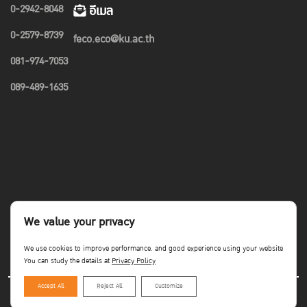
0-2942-8048
อีเมล
0-2579-8739
feco.eco@ku.ac.th
081-974-7053
089-489-1635
We value your privacy
We use cookies to improve performance. and good experience using your website
You can study the details at
Privacy Policy
Accept All
Reject All
Customize
Copyright©Faculty of Economics KU