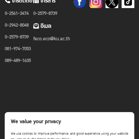
โทรติดต่อ
โทรสาร
0-2561-3474
0-2579-8739
0-2942-8048
อีเมล
0-2579-8739
feco.eco@ku.ac.th
081-974-7053
089-489-1635
We value your privacy
We use cookies to improve performance. and good experience using your website