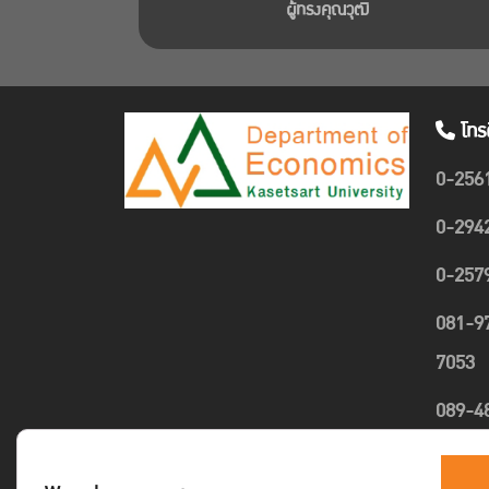
ผู้ทรงคุณวุฒิ
โทร
0-256
0-294
0-257
081-9
7053
089-4
1635