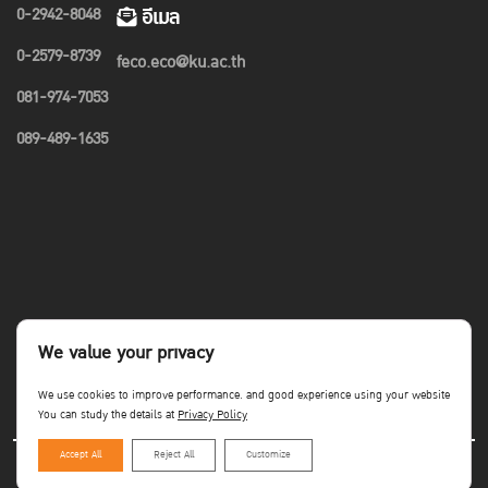
0-2942-8048
อีเมล
0-2579-8739
feco.eco@ku.ac.th
081-974-7053
089-489-1635
We value your privacy
We use cookies to improve performance. and good experience using your website
You can study the details at
Privacy Policy
Accept All
Reject All
Customize
Copyright©Faculty of Economics KU