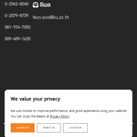
0-2942-8048
อีเมล
0-2579-8739
feco.eco@ku.ac.th
081-974-7053
089-489-1635
We value your privacy
We use cookies to improve performance. and good experience using your website
You can study the details at
Privacy Policy
Accept All
Reject All
Customize
Copyright©Faculty of Economics KU