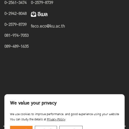
0-2561-3474
0-2579-8739
0-2942-8048
อีเมล
0-2579-8739
feco.eco@ku.ac.th
081-974-7053
089-489-1635
We value your privacy
We use cookies to improve performance. and good experience using your website
You can study the details at
Privacy Policy