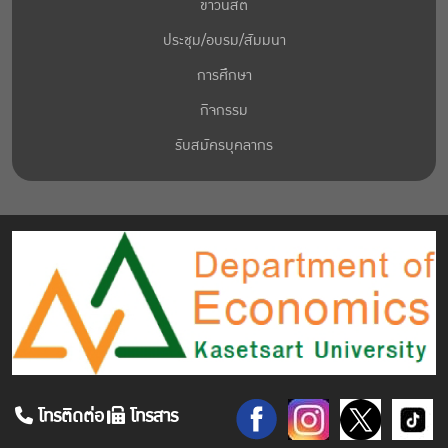
ข่าวนิสิต
ประชุม/อบรม/สัมมนา
การศึกษา
กิจกรรม
รับสมัครบุคลากร
โทรติดต่อ
โทรสาร