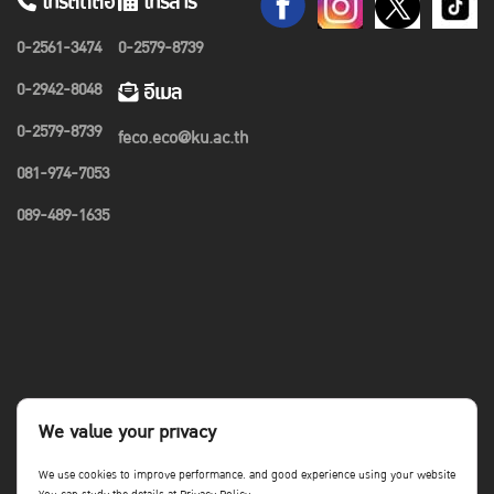
โทรติดต่อ
โทรสาร
0-2561-3474
0-2579-8739
0-2942-8048
อีเมล
0-2579-8739
feco.eco@ku.ac.th
081-974-7053
089-489-1635
We value your privacy
We use cookies to improve performance. and good experience using your website