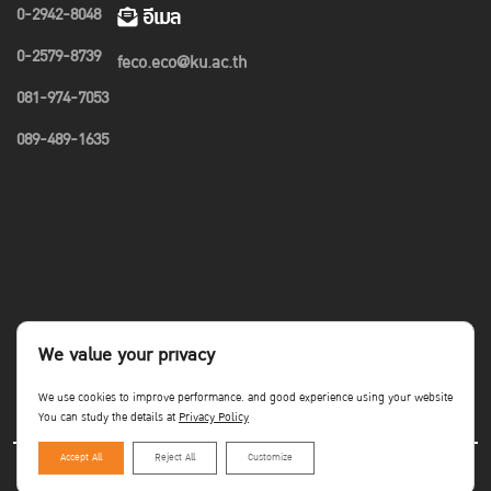
0-2942-8048
อีเมล
0-2579-8739
feco.eco@ku.ac.th
081-974-7053
089-489-1635
We value your privacy
We use cookies to improve performance. and good experience using your website
You can study the details at
Privacy Policy
Accept All
Reject All
Customize
Copyright©Faculty of Economics KU