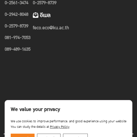
0-2561-3474
0-2579-8739
0-2942-8048
อีเมล
0-2579-8739
feco.eco@ku.ac.th
081-974-7053
089-489-1635
We value your privacy
We use cookies to improve performance. and good experience using your website
You can study the details at
Privacy Policy