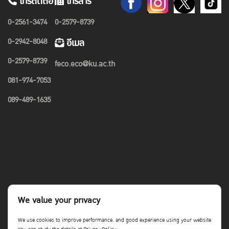
โทรติดต่อ
โทรสาร
0-2561-3474
0-2579-8739
0-2942-8048
อีเมล
0-2579-8739
feco.eco@ku.ac.th
081-974-7053
089-489-1635
We value your privacy
We use cookies to improve performance. and good experience using your website