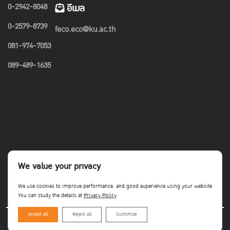
0-2942-8048
อีเมล
0-2579-8739
feco.eco@ku.ac.th
081-974-7053
089-489-1635
We value your privacy
We use cookies to improve performance. and good experience using your website
You can study the details at
Privacy Policy
Accept All
Reject All
Customize
Copyright©Faculty of Economics KU