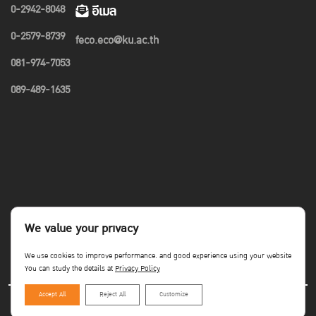
0-2942-8048
อีเมล
0-2579-8739
feco.eco@ku.ac.th
081-974-7053
089-489-1635
We value your privacy
We use cookies to improve performance. and good experience using your website
You can study the details at
Privacy Policy
Accept All
Reject All
Customize
Copyright©Faculty of Economics KU