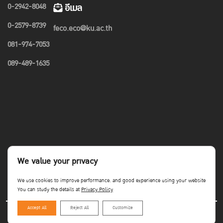
0-2942-8048
อีเมล
0-2579-8739
feco.eco@ku.ac.th
081-974-7053
089-489-1635
We value your privacy
We use cookies to improve performance. and good experience using your website
You can study the details at
Privacy Policy
Accept All
Reject All
Customize
Copyright©Faculty of Economics KU