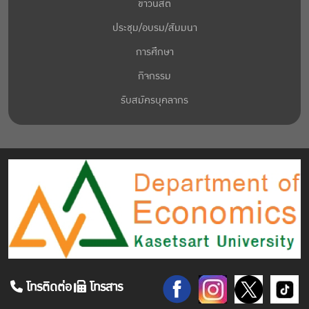
ข่าวนิสิต
ประชุม/อบรม/สัมมนา
การศึกษา
กิจกรรม
รับสมัครบุคลากร
โทรติดต่อ
โทรสาร