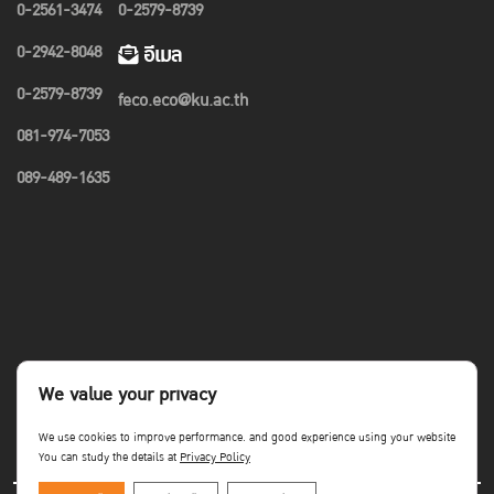
0-2561-3474
0-2579-8739
0-2942-8048
อีเมล
0-2579-8739
feco.eco@ku.ac.th
081-974-7053
089-489-1635
We value your privacy
We use cookies to improve performance. and good experience using your website
You can study the details at
Privacy Policy