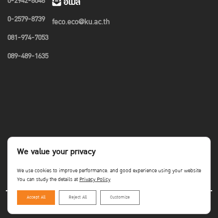
0-2942-8048
อีเมล
0-2579-8739
feco.eco@ku.ac.th
081-974-7053
089-489-1635
We value your privacy
We use cookies to improve performance. and good experience using your website
You can study the details at
Privacy Policy
Accept All
Reject All
Customize
Copyright©Faculty of Economics KU