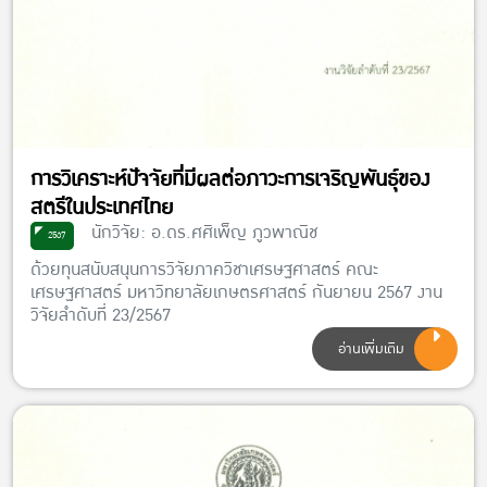
การวิเคราะห์ปัจจัยที่มีผลต่อภาวะการเจริญพันธุ์ของ
สตรีในประเทศไทย
นักวิจัย: อ.ดร.ศศิเพ็ญ ภูวพาณิช
2567
ด้วยทุนสนับสนุนการวิจัยภาควิชาเศรษฐศาสตร์ คณะ
เศรษฐศาสตร์ มหาวิทยาลัยเกษตรศาสตร์ กันยายน 2567 งาน
วิจัยลำดับที่ 23/2567
อ่านเพิ่มเติม