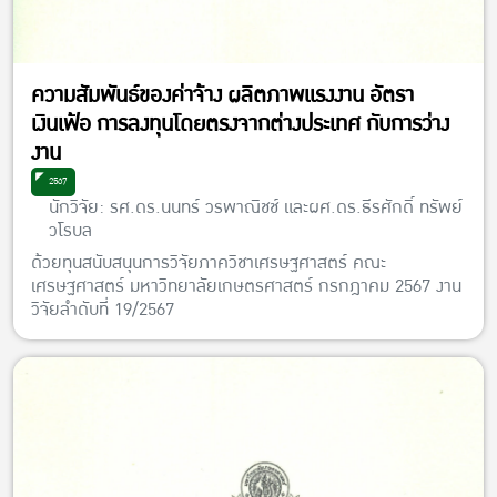
ความสัมพันธ์ของค่าจ้าง ผลิตภาพแรงงาน อัตรา
เงินเฟ้อ การลงทุนโดยตรงจากต่างประเทศ กับการว่าง
งาน
2567
นักวิจัย: รศ.ดร.นนทร์ วรพาณิชช์ และผศ.ดร.ธีรศักดิ์ ทรัพย์
วโรบล
ด้วยทุนสนับสนุนการวิจัยภาควิชาเศรษฐศาสตร์ คณะ
เศรษฐศาสตร์ มหาวิทยาลัยเกษตรศาสตร์ กรกฎาคม 2567 งาน
วิจัยลำดับที่ 19/2567