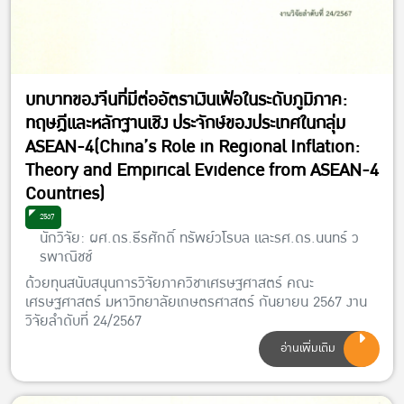
บทบาทของจีนที่มีต่ออัตราเงินเฟ้อในระดับภูมิภาค:
ทฤษฎีและหลักฐานเชิง ประจักษ์ของประเทศในกลุ่ม
ASEAN-4(China’s Role in Regional Inflation:
Theory and Empirical Evidence from ASEAN-4
Countries)
2567
นักวิจัย: ผศ.ดร.ธีรศักดิ์ ทรัพย์วโรบล และรศ.ดร.นนทร์ ว
รพาณิชช์
ด้วยทุนสนับสนุนการวิจัยภาควิชาเศรษฐศาสตร์ คณะ
เศรษฐศาสตร์ มหาวิทยาลัยเกษตรศาสตร์ กันยายน 2567 งาน
วิจัยลำดับที่ 24/2567
อ่านเพิ่มเติม