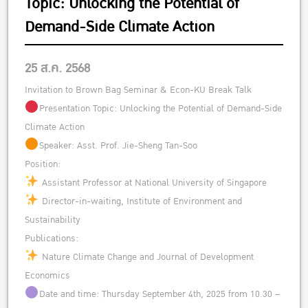
Topic: Unlocking the Potential of
Demand-Side Climate Action
25 ส.ค. 2568
Invitation to Brown Bag Seminar & Econ-KU Break Talk
Presentation Topic: Unlocking the Potential of Demand-Side
Climate Action
Speaker: Asst. Prof. Jie-Sheng Tan-Soo
Position:
Assistant Professor at National University of Singapore
Director-in-waiting, Institute of Environment and
Sustainability
Publications:
Nature Climate Change and Journal of Development
Economics
Date and time: Thursday September 4th, 2025 from 10.30 –