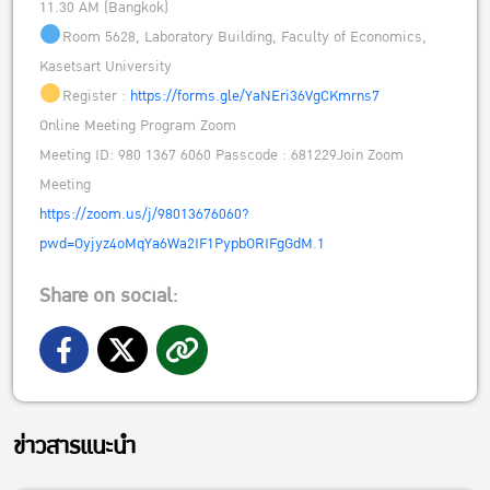
11.30 AM (Bangkok)
Room 5628, Laboratory Building, Faculty of Economics,
Kasetsart University
Register :
https://forms.gle/YaNEri36VgCKmrns7
Online Meeting Program Zoom
Meeting ID: 980 1367 6060 Passcode : 681229Join Zoom
Meeting
https://zoom.us/j/98013676060?
pwd=Oyjyz4oMqYa6Wa2IF1PypbORIFgGdM.1
Share on social:
ข่าวสารแนะนำ