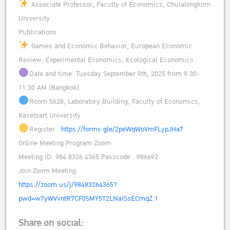
Associate Professor, Faculty of Economics, Chulalongkorn
University
Publications:
Games and Economic Behavior, European Economic
Review, Experimental Economics, Ecological Economics
Date and time: Tuesday September 9th, 2025 from 9.30-
11.30 AM (Bangkok)
Room 5628, Laboratory Building, Faculty of Economics,
Kasetsart University
Register :
https://forms.gle/2peWqWoVmFLypJHa7
Online Meeting Program Zoom
Meeting ID: 984 8326 4365 Passcode : 986692
Join Zoom Meeting
https://zoom.us/j/98483264365?
pwd=w7yWVvntR7CF0SMY5T2LNaISsECmqZ.1
Share on social: