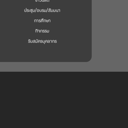
ข่าวนิสิต
ประชุม/อบรม/สัมมนา
การศึกษา
กิจกรรม
รับสมัครบุคลากร