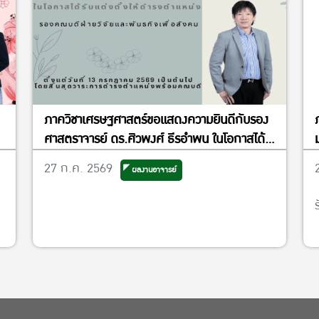
ภาควิชาเศรษฐศาสตร์ขอแสดงความยินดีกับรอง
ศาสตราจารย์ ดร.ศิวพงศ์ ธีรอำพน ในโอกาสได้
รับแต่งตั้งให้ดำรงตำแหน่งรองคณบดีฝ่ายวิจัย
27 ก.ค. 2569
ผลงานอาจารย์
และพันธกิจเพื่อสังคม