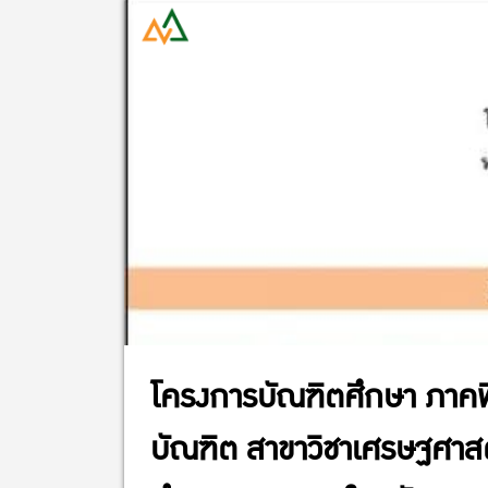
โครงการบัณฑิตศึกษา ภาค
บัณฑิต สาขาวิชาเศรษฐศา