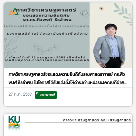
ภาควิชาเศรษฐศาสตร์ขอแสดงความยินดีกับรองศาสตราจารย์ ดร.ศิว
พงศ์ ธีรอำพน ในโอกาสได้รับแต่งตั้งให้ดำรงตำแหน่งรองคณบดีฝ่าย
วิจัยและพันธกิจเพื่อสังคม
27 ก.ค. 2569
ผลงานอาจารย์