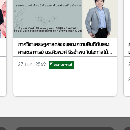
ภาควิชาเศรษฐศาสตร์ขอแสดงความยินดีกับรอง
ศาสตราจารย์ ดร.ศิวพงศ์ ธีรอำพน ในโอกาสได้
รับแต่งตั้งให้ดำรงตำแหน่งรองคณบดีฝ่ายวิจัย
27 ก.ค. 2569
ผลงานอาจารย์
และพันธกิจเพื่อสังคม