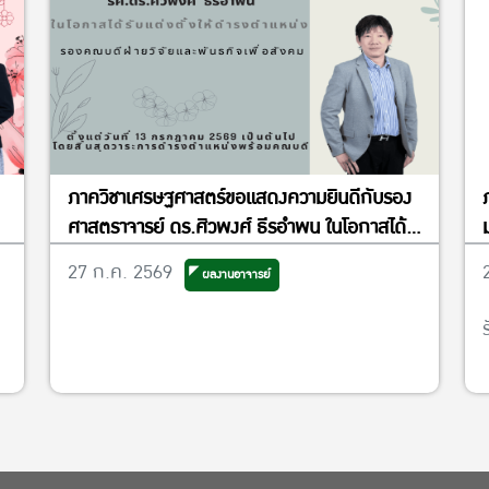
ภาควิชาเศรษฐศาสตร์ขอแสดงความยินดีกับรอง
ศาสตราจารย์ ดร.ศิวพงศ์ ธีรอำพน ในโอกาสได้
รับแต่งตั้งให้ดำรงตำแหน่งรองคณบดีฝ่ายวิจัย
27 ก.ค. 2569
ผลงานอาจารย์
และพันธกิจเพื่อสังคม