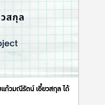
้วมณีรัตน์ เอี๋ยวสกุล ได้