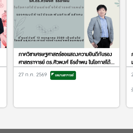
ภาควิชาเศรษฐศาสตร์ขอแสดงความยินดีกับรอง
ศาสตราจารย์ ดร.ศิวพงศ์ ธีรอำพน ในโอกาสได้
รับแต่งตั้งให้ดำรงตำแหน่งรองคณบดีฝ่ายวิจัย
27 ก.ค. 2569
ผลงานอาจารย์
และพันธกิจเพื่อสังคม